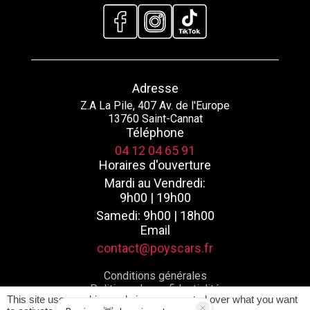
Adresse
Z.A La Pile, 407 Av. de l'Europe
13760 Saint-Cannat
Téléphone
04 12 04 65 91
Horaires d'ouverture
Mardi au Vendredi:
9h00 | 19h00
Samedi: 9h00 | 18h00
Email
contact@poyscars.fr
Conditions générales
Politique de confidentialité
This site uses cookies and gives you control over what you want
Mentions légales