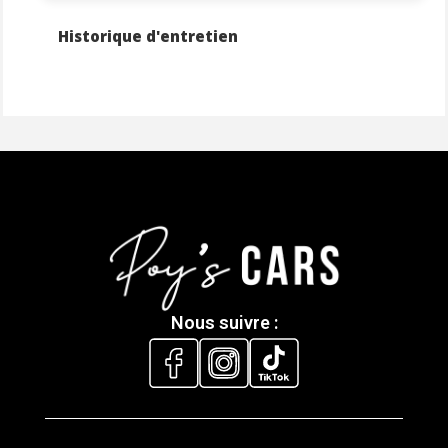
étude du véhicule)
Recherche personnalisée
Historique d'entretien
Paiement sécurisé via compte séquestre
Nous suivre :