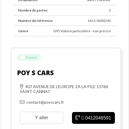
mois incluse ! 
Nombre de portes
5
- PACK DRIVE : Frais de Mise à la Route + Garantie 
12 mois incluse !
Numéro de référence
1611-0000345
- PACK ELITE : Frais de Mise à la Route + Garantie 24 
Genre
(VP) Voiture particulière - non précisé
mois (ou 36 mois mensualisée) incluse !
Alors, êtes-vous prêt à succomber au charme de cette 
citadine ? N'hésitez pas à nous contacter pour un 
Ouvert
essai routier !
Modèles équivalents : Renault Clio, Peugeot 208, 
POY S CARS
Citroën C3, Volkswagen Polo, Toyota Yaris, Ford 
Fiesta, Fiat 500, Opel Corsa, Hyundai i20, i10, Dacia 
Sandero, Mini Cooper, Audi A1, BMW série 1, Nissan 
407 AVENUE DE L'EUROPE ZA LA PILE 13760
SAINT-CANNAT
Micra, Seat Ibiza
contact@poyscars.fr
Poy's cars, agence automobile depuis 2022, agit 
entant qu'intérmédiare entre particuliers.
Y aller
0412046591