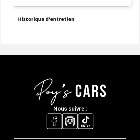
** Privilégiez le contact par téléphone pour une prise 
en charge plus directe et rapide ! **
Historique d'entretien
** Essais possible en agence ou en visio, 
UNIQUEMENT sur RENDEZ-VOUS **
Nos services complémentaires :
- Possibilité d'acheter en ligne sur notre site 
www.poyscars.fr 
- Achat à distance avec signature électronique
- Livraison à domicile partout en France
- Reprise de votre véhicule (Pas systématique, 
uniquement selon nos critères de sélection, après 
Nous suivre :
étude du véhicule)
- Recherche personnalisée
- Paiement sécurisé via compte séquestre