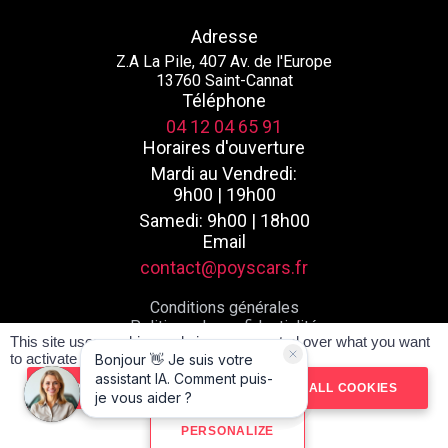
Adresse
Z.A La Pile, 407 Av. de l'Europe
13760 Saint-Cannat
Téléphone
04 12 04 65 91
Horaires d'ouverture
Mardi au Vendredi:
9h00 | 19h00
Samedi: 9h00 | 18h00
Email
contact@poyscars.fr
Conditions générales
Politique de confidentialité
This site uses cookies and gives you control over what you want
Mentions légales
to activate
Plan du site
Réalisé par spider-vo
OK, ACCEPT ALL
DENY ALL COOKIES
PERSONALIZE