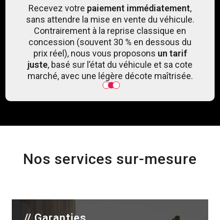
en
Recevez votre
paiement immédiatement
,
I
ns
sans attendre la mise en vente du véhicule.
nouv
et en
Contrairement à la reprise classique en
de 
de
concession (souvent 30 % en dessous du
mple,
prix réel), nous vous proposons
un tarif
juste
, basé sur l’état du véhicule et sa cote
marché, avec une légère décote maîtrisée.
1
2
3
Nos services sur-mesure
// Garanties