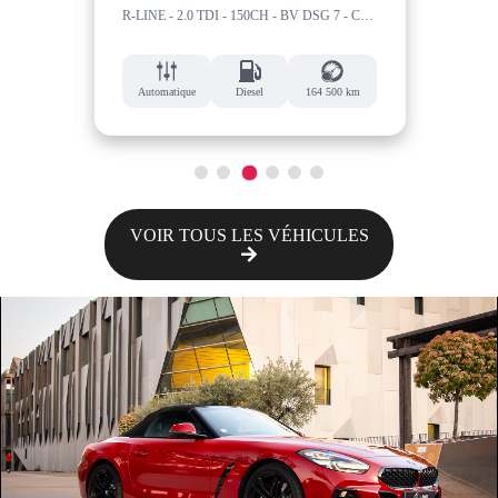
1.0 Sport Turbo 120CH - CAMERA - CLIM- BLUETOOTH
R-LINE - 2.0 TDI - 150CH - BV DSG 7 - CAM - HARMAN - ACC
 km
Automatique
Diesel
164 500 km
Au
1
2
3
4
5
6
VOIR TOUS LES VÉHICULES