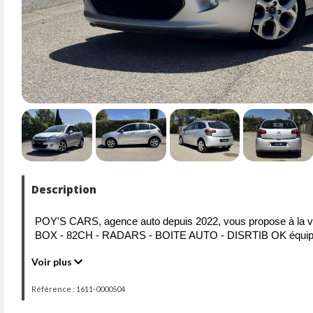
Description
POY'S CARS, agence auto depuis 2022, vous propose à la
BOX - 82CH - RADARS - BOITE AUTO - DISRTIB OK équipée
De 2014, couleur GRIS CLAIR, offre 5 places et 5 portes. Pe
Voir plus
attire les jeunes conducteurs ou les citadins.
Référence : 1611-0000504