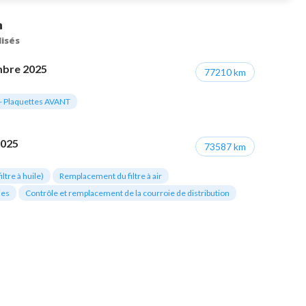
n
lisés
mbre 2025
77210 km
 Plaquettes AVANT
2025
73587 km
ltre à huile)
Remplacement du filtre à air
ies
Contrôle et remplacement de la courroie de distribution