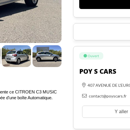
Ouvert
POY S CARS
407 AVENUE DE L'EUR
 vente ce CITROEN C3 MUSIC 
contact@poyscars.fr
 d'une boîte Automatique. 
tite, souple, la CITROEN C3 
Y aller