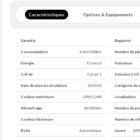
Elle a été mise sur route le 17-10-2014 et affiche moins de 
véhicule Essence de 1199 cm3 avec sa boîte Automatique n
Caractéristiques
Options & Equipements
Garantie
Rapports
Les principales options :
Consommation
4.60 l/100km
Nombre de pla
*** DISTRIB OK ***
Energie
Essence
Puissance
Crit'air
Crit'air 1
Emission CO2
Date de mise en circulation
10/2014
Catégorie de v
- REGULATEUR / LIMITEUR DE VITESSE
Couleur extérieure
GRIS CLAIR
Localisation
- BLUETOOTH
Kilométrage
86 000 km
Nombre de po
- RADARS DE RECUL
Couleur intérieure
Numéro de ré
- CLIMATISATION AUTOMATIQUE
Boîte
Automatique
Genre
(VP)
- PALETTES AU VOLANT