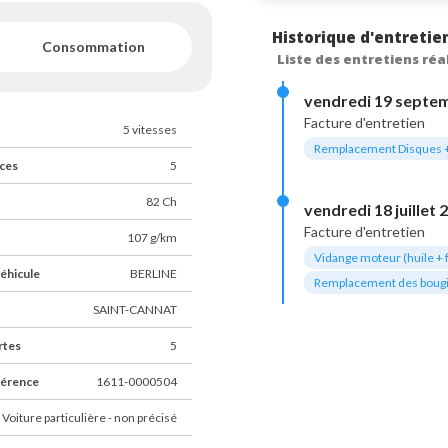
86000 km au compteur. Ce 
Historique d'entretie
'émet que 107 g/km de CO2.
Consommation
Liste des entretiens réa
vendredi 19 septe
Facture d'entretien
5 vitesses
Remplacement Disques +
ces
5
82 Ch
vendredi 18 juillet 
Facture d'entretien
107 g/km
Vidange moteur (huile + fi
éhicule
BERLINE
Remplacement des boug
SAINT-CANNAT
rtes
5
férence
1611-0000504
 Voiture particulière - non précisé