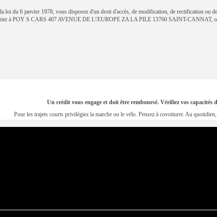
 loi du 6 janvier 1978, vous disposez d'un droit d'accès, de modification, de rectification ou d
ourrier à POY S CARS 407 AVENUE DE L\'EUROPE ZA LA PILE 13760 SAINT-CANNAT, ou
Un crédit vous engage et doit être remboursé. Vérifiez vos capacité
Pour les trajets courts privilégiez la marche ou le vélo. Pensez à covoiturer. Au quotidi