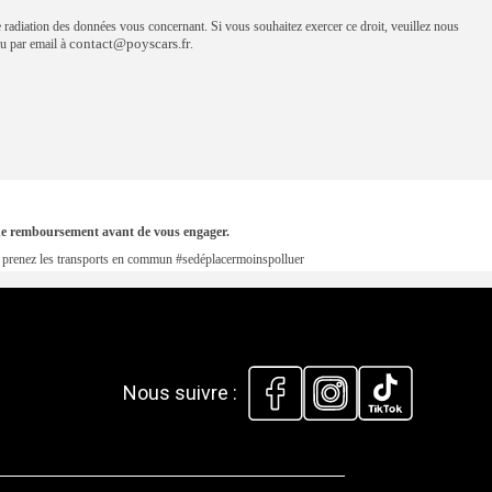
e radiation des données vous concernant. Si vous souhaitez exercer ce droit, veuillez nous
contact@poyscars.fr
 par email à
.
s de remboursement avant de vous engager.
en, prenez les transports en commun #sedéplacermoinspolluer
Nous suivre :