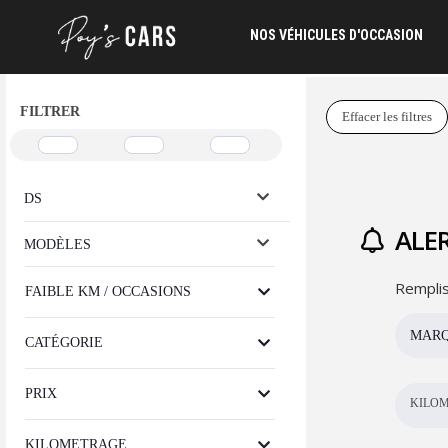
NOS VÉHICULES D'OCCASION
FILTRER
Effacer les filtres
DS
ALER
MODÈLES
Remplis
FAIBLE KM / OCCASIONS
MAR
CATÉGORIE
PRIX
KILOM
KILOMETRAGE