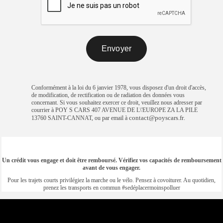
Conformément à la loi du 6 janvier 1978, vous disposez d'un droit d'accès,
de modification, de rectification ou de radiation des données vous
concernant. Si vous souhaitez exercer ce droit, veuillez nous adresser par
courrier à POY S CARS 407 AVENUE DE L\'EUROPE ZA LA PILE
contact@poyscars.fr
13760 SAINT-CANNAT, ou par email à
.
Un crédit vous engage et doit être remboursé. Vérifiez vos capacités de remboursement
avant de vous engager.
Pour les trajets courts privilégiez la marche ou le vélo. Pensez à covoiturer. Au quotidien,
prenez les transports en commun #sedéplacermoinspolluer